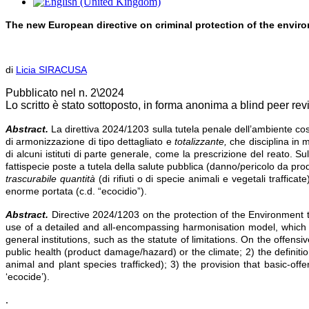
The new European directive on criminal protection of the enviro
di
Licia SIRACUSA
Pubblicato nel n. 2\2024
Lo scritto è stato sottoposto, in forma anonima a blind peer re
Abstract.
La direttiva 2024/1203 sulla tutela penale dell’ambiente co
di armonizzazione di tipo dettagliato e
totalizzante,
che disciplina in 
di alcuni istituti di parte generale, come la prescrizione del reato. S
fattispecie poste a tutela della salute pubblica (danno/pericolo da prod
trascurabile quantità
(di rifiuti o di specie animali e vegetali traffic
enorme portata (c.d. “ecocidio”).
Abstract.
Directive 2024/1203 on the protection of the Environment t
use of a detailed and all-encompassing harmonisation model, which reg
general institutions, such as the statute of limitations. On the offen
public health (product damage/hazard) or the climate; 2) the definitio
animal and plant species trafficked); 3) the provision that basic-
‘ecocide’).
.