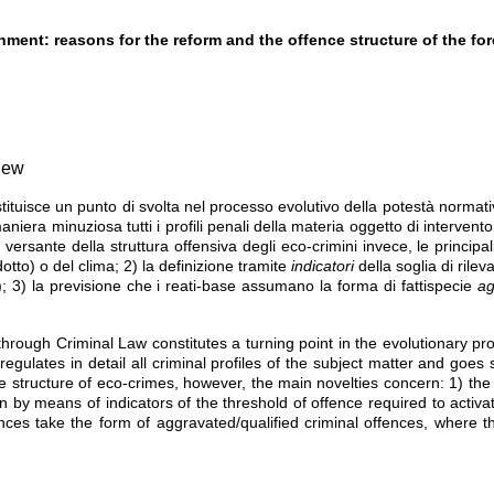
nment: reasons for the reform and the offence structure of the fo
view
stituisce un punto di svolta nel processo evolutivo della potestà norma
maniera minuziosa tutti i profili penali della materia oggetto di intervent
ul versante della struttura offensiva degli eco-crimini invece, le princi
otto) o del clima; 2) la definizione tramite
indicatori
della soglia di rile
ate); 3) la previsione che i reati-base assumano la forma di fattispecie
ag
hrough Criminal Law constitutes a turning point in the evolutionary pr
ulates in detail all criminal profiles of the subject matter and goes so
sive structure of eco-crimes, however, the main novelties concern: 1) th
n by means of indicators of the threshold of offence required to activat
offences take the form of aggravated/qualified criminal offences, whe