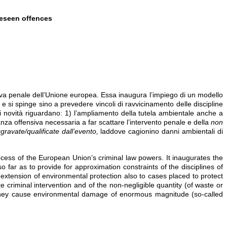
reseen offences
tiva penale dell’Unione europea. Essa inaugura l’impiego di un modello
o e si spinge sino a prevedere vincoli di ravvicinamento delle discipline
pali novità riguardano: 1) l’ampliamento della tutela ambientale anche a
vanza offensiva necessaria a far scattare l’intervento penale e della
non
gravate/qualificate dall’evento,
laddove cagionino danni ambientali di
ocess of the European Union’s criminal law powers. It inaugurates the
 far as to provide for approximation constraints of the disciplines of
e extension of environmental protection also to cases placed to protect
e criminal intervention and of the non-negligible quantity (of waste or
re they cause environmental damage of enormous magnitude (so-called