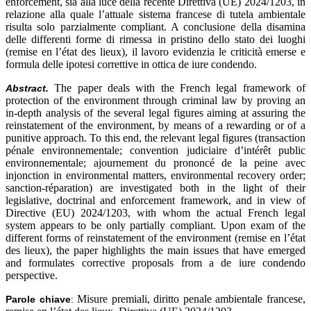
enforcement, sia alla luce della recente Direttiva (UE) 2024/1203, in
relazione alla quale l’attuale sistema francese di tutela ambientale
risulta solo parzialmente compliant. A conclusione della disamina
delle differenti forme di rimessa in pristino dello stato dei luoghi
(remise en l’état des lieux), il lavoro evidenzia le criticità emerse e
formula delle ipotesi correttive in ottica de iure condendo.
The paper deals with the French legal framework of
Abstract.
protection of the environment through criminal law by proving an
in-depth analysis of the several legal figures aiming at assuring the
reinstatement of the environment, by means of a rewarding or of a
punitive approach. To this end, the relevant legal figures (transaction
pénale environnementale; convention judiciaire d’intérêt public
environnementale; ajournement du prononcé de la peine avec
injonction in environmental matters, environmental recovery order;
sanction-réparation) are investigated both in the light of their
legislative, doctrinal and enforcement framework, and in view of
Directive (EU) 2024/1203, with whom the actual French legal
system appears to be only partially compliant. Upon exam of the
different forms of reinstatement of the environment (remise en l’état
des lieux), the paper highlights the main issues that have emerged
and formulates corrective proposals from a de iure condendo
perspective.
Misure premiali, diritto penale ambientale francese,
Parole chiave
: