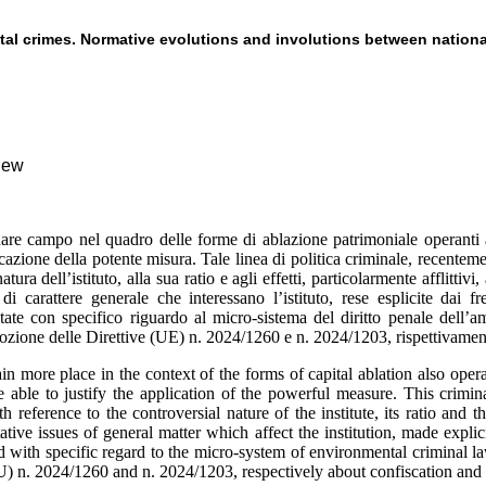
tal crimes. Normative evolutions and involutions between nation
view
nare campo nel quadro delle forme di ablazione patrimoniale operanti 
licazione della potente misura. Tale linea di politica criminale, recentem
tura dell’istituto, alla sua ratio e agli effetti, particolarmente afflittivi
 carattere generale che interessano l’istituto, rese esplicite dai fre
ate con specifico riguardo al micro-sistema del diritto penale dell’amb
adozione delle Direttive (UE) n. 2024/1260 e n. 2024/1203, rispettivament
in more place in the context of the forms of capital ablation also oper
e able to justify the application of the powerful measure. This crimin
eference to the controversial nature of the institute, its ratio and the
ive issues of general matter which affect the institution, made explici
d with specific regard to the micro-system of environmental criminal l
(EU) n. 2024/1260 and n. 2024/1203, respectively about confiscation and 