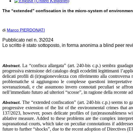
The “extended” confiscation in the micro-system of environmen
di
Marco PIERDONATI
Pubblicato nel n. 3\2024
Lo scritto è stato sottoposto, in forma anonima a blind peer re
La “confisca allargata” (art. 240-bis c.p.) sembra guadag
Abstract.
progressiva estensione del catalogo degli ecodelitti legittimanti l’app
delicati profili di (ir)ragionevolezza con riferimento alla controversa na
problematiche si aggiungono le complesse questioni interpretative di
sovranazionali, e che assumono invero connotati peculiari se affront
nell’immediato futuro ad ulteriori “scosse”, in ragione della recente 
The “extended confiscation” (art. 240-bis c.p.) seems to ga
Abstract.
progressive extension of the list of the environmental crimes that ar
137/2023, however, poses delicate profiles of (un)reasonableness with r
ablative measure. Added to these problems are the complex interpretat
supranational courts, which take on peculiar connotations if addresse
future to further “shocks”, due to the recent adoption of Directives 