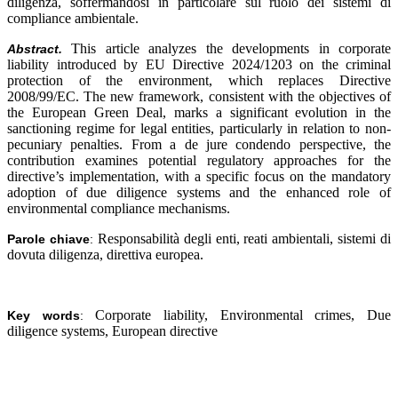
diligenza, soffermandosi in particolare sul ruolo dei sistemi di
compliance ambientale.
This article analyzes the developments in corporate
Abstract.
liability introduced by EU Directive 2024/1203 on the criminal
protection of the environment, which replaces Directive
2008/99/EC. The new framework, consistent with the objectives of
the European Green Deal, marks a significant evolution in the
sanctioning regime for legal entities, particularly in relation to non-
pecuniary penalties. From a de jure condendo perspective, the
contribution examines potential regulatory approaches for the
directive’s implementation, with a specific focus on the mandatory
adoption of due diligence systems and the enhanced role of
environmental compliance mechanisms.
Responsabilità degli enti, reati ambientali, sistemi di
Parole chiave
:
dovuta diligenza, direttiva europea
.
Corporate liability, Environmental crimes, Due
Key words
:
diligence systems, European directive