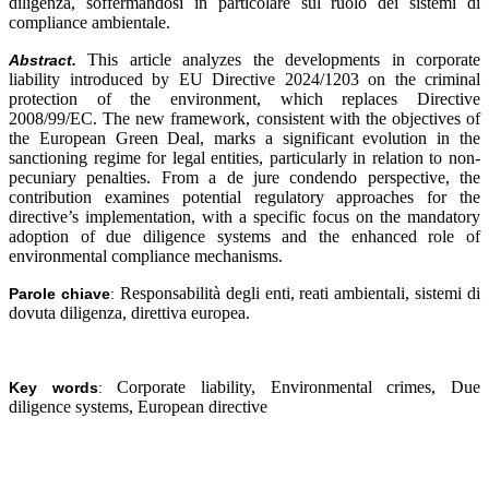
diligenza, soffermandosi in particolare sul ruolo dei sistemi di
compliance ambientale.
This article analyzes the developments in corporate
Abstract.
liability introduced by EU Directive 2024/1203 on the criminal
protection of the environment, which replaces Directive
2008/99/EC. The new framework, consistent with the objectives of
the European Green Deal, marks a significant evolution in the
sanctioning regime for legal entities, particularly in relation to non-
pecuniary penalties. From a de jure condendo perspective, the
contribution examines potential regulatory approaches for the
directive’s implementation, with a specific focus on the mandatory
adoption of due diligence systems and the enhanced role of
environmental compliance mechanisms.
Responsabilità degli enti, reati ambientali, sistemi di
Parole chiave
:
dovuta diligenza, direttiva europea
.
Corporate liability, Environmental crimes, Due
Key words
:
diligence systems, European directive