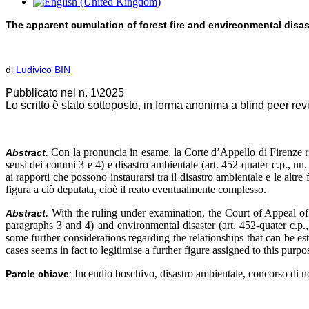
The apparent cumulation of forest fire and envireonmental disas
di
Ludivico BIN
Pubblicato nel n. 1\2025
Lo scritto è stato sottoposto, in forma anonima a blind peer re
Con la pronuncia in esame, la Corte d’Appello di Firenze rib
Abstract.
sensi dei commi 3 e 4) e disastro ambientale (art. 452-quater c.p., nn
ai rapporti che possono instaurarsi tra il disastro ambientale e le altre 
figura a ciò deputata, cioè il reato eventualmente complesso.
With the ruling under examination, the Court of Appeal of F
Abstract.
paragraphs 3 and 4) and environmental disaster (art. 452-quater c.p.
some further considerations regarding the relationships that can be es
cases seems in fact to legitimise a further figure assigned to this purpo
Incendio boschivo, disastro ambientale, concorso di 
Parole chiave
: