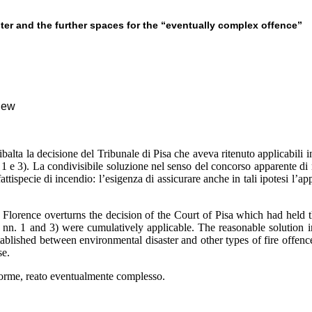
ter and the further spaces for the “eventually complex offence”
view
alta la decisione del Tribunale di Pisa che aveva ritenuto applicabili in
. 1 e 3). La condivisibile soluzione nel senso del concorso apparente d
fattispecie di incendio: l’esigenza di assicurare anche in tali ipotesi l’app
lorence overturns the decision of the Court of Pisa which had held that
, nn. 1 and 3) were cumulatively applicable. The reasonable solution 
tablished between environmental disaster and other types of fire offences
se.
norme, reato eventualmente complesso
.