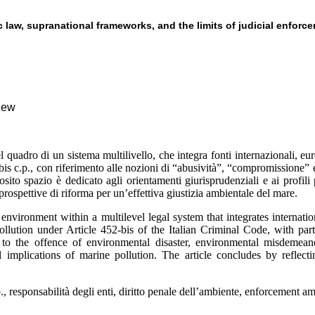
law, supranational frameworks, and the limits of judicial enforc
view
 quadro di un sistema multilivello, che integra fonti internazionali, eur
2-bis c.p., con riferimento alle nozioni di “abusività”, “compromissione”
osito spazio è dedicato agli orientamenti giurisprudenziali e ai profil
e prospettive di riforma per un’effettiva giustizia ambientale del mare.
environment within a multilevel legal system that integrates internatio
llution under Article 452-bis of the Italian Criminal Code, with part
to the offence of environmental disaster, environmental misdemeanou
al implications of marine pollution. The article concludes by reflec
., responsabilità degli enti, diritto penale dell’ambiente, enforcement a