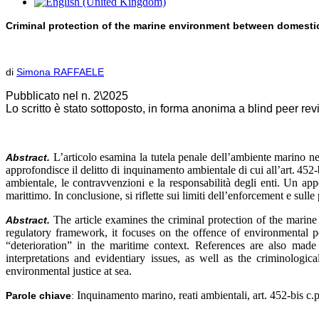
Criminal protection of the marine environment between domestic 
di
Simona RAFFAELE
Pubblicato nel n. 2\2025
Lo scritto è stato sottoposto, in forma anonima a blind peer re
L’articolo esamina la tutela penale dell’ambiente marino nel
Abstract.
approfondisce il delitto di inquinamento ambientale di cui all’art. 45
ambientale, le contravvenzioni e la responsabilità degli enti. Un app
marittimo. In conclusione, si riflette sui limiti dell’enforcement e sull
The article examines the criminal protection of the marine 
Abstract.
regulatory framework, it focuses on the offence of environmental po
“deterioration” in the maritime context. References are also made 
interpretations and evidentiary issues, as well as the criminologic
environmental justice at sea.
Inquinamento marino, reati ambientali, art. 452-bis c.p
Parole chiave
: