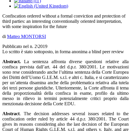
Confiscation ordered without a formal conviction and protection of
third parties: an interesting conventionally oriented interpretation,
with some inspiration for the future
di
Matteo MONTORSI
Pubblicato nel n. 2\2019
Lo scritto è stato sottoposto, in forma anonima a blind peer review
Abstract.
La sentenza affronta diverse questioni relative alla
confisca prevista dall’art. 44 del d.p.r. 380/2001. Le motivazioni
sono rese considerando anche l’ultima sentenza della Corte Europea
dei Diritti dell’Uomo G.I.E.M. s.r.l. e altri c. Italia, e si caratterizzano
per un’attenta disamina anche della problematica relativa alla tutela
dei terzi persone giuridiche. Ulteriormente, la Corte affronta il tema
della proporzionalità della confisca in esame, profilo da ultimo
messo in rilievo in termini potenzialmente critici proprio dalla
menzionata decisione della Corte EDU.
Abstract
. The decision addresses several issues related to the
confiscation order ruled by article 44 d.p.r. 380/2001. The Court
gives its reasons considering also the last decision of the European
Court of Human Rights G.I.E.M. s.r.l. and others v. Italy, and are