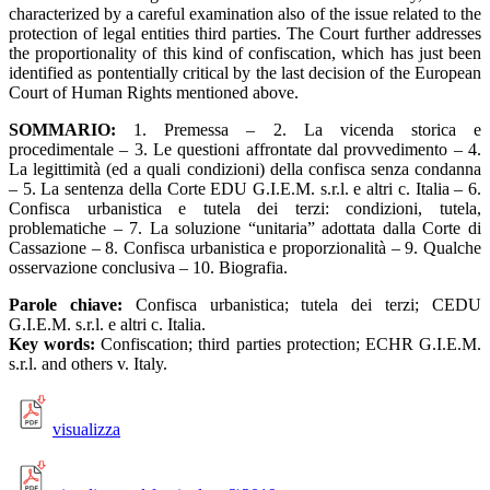
characterized by a careful examination also of the issue related to the
protection of legal entities third parties. The Court further addresses
the proportionality of this kind of confiscation, which has just been
identified as pontentially critical by the last decision of the European
Court of Human Rights mentioned above.
SOMMARIO:
1. Premessa – 2. La vicenda storica e
procedimentale – 3. Le questioni affrontate dal provvedimento – 4.
La legittimità (ed a quali condizioni) della confisca senza condanna
– 5. La sentenza della Corte EDU G.I.E.M. s.r.l. e altri c. Italia – 6.
Confisca urbanistica e tutela dei terzi: condizioni, tutela,
problematiche – 7. La soluzione “unitaria” adottata dalla Corte di
Cassazione – 8. Confisca urbanistica e proporzionalità – 9. Qualche
osservazione conclusiva – 10. Biografia.
Parole chiave:
Confisca urbanistica; tutela dei terzi; CEDU
G.I.E.M. s.r.l. e altri c. Italia.
Key words:
Confiscation; third parties protection; ECHR G.I.E.M.
s.r.l. and others v. Italy.
visualizza