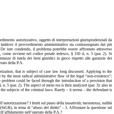
edimento autorizzativo, oggetto di interpretazioni giurisprudenziali da
lo laddove il provvedimento amministrativo sia contrassegnato dal più
). De iure condendo, il problema potrebbe essere affrontato attraverso
e, come avviene nel codice penale tedesco, § 330 d, n. 5 (par. 2). Si
stanze di tutela dei beni giuridici in gioco rispetto alle garanzie dei
rato della P.A.
rization, that is subject of case law long discussed. Applying to the
 by the most radical administrative flaw of the legal “non-existence”;
 problem could be faced through the introduction of a provision that
 n. 5 (par. 2). The aspect of mens rea is then analyzed (par. 3): also in
 the subjects of the criminal laws. Rarely – it seems – the defendant is
’autorizzazione? I limiti sul piano della tassatività; inesistenza, nullità
(StGB), in tema di “abuso del diritto” - 3. Affrontare la questione sul
ell’affidamento nell’operato della P.A.?