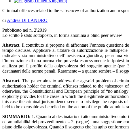
Criminal offences related to the «absence» of authorization and respons
di
Andrea DI LANDRO
Pubblicato nel n. 2\2019
Lo scritto è stato sottoposto, in forma anonima a blind peer review
Abstract.
Il contributo si propone di affrontare l’annosa questione de
tempo discusse. Applicare al titolare di autorizzazione le fattispec
radicale vizio amministrativo dell’inesistenza giuridica; pena una vi
l’introduzione di una norma che preveda espressamente le ipotesi in 
analizza poi il profilo della colpevolezza del soggetto agente (par. 3
destinatari delle norme penali. Raramente – a quanto sembra – il sogget
Abstract.
The paper aims to address the age-old problem of criminal 
authorization holder the criminal offenses related to the «absence» o
otherwise, the Constitutional and European principle of “no analogy
explicitly provides for the cases in which the illegitimate authorizatio
this case the criminal jurisprudence seems to privilege the requests of
held to be excusable as he relied on the action of the public administra
SOMMARIO:
1. Quando al destinatario di atto amministrativo autorizz
ed annullabilità del provvedimento. - 2. (segue)...una suggestione com
piano della colpevolezza. Quando il soggetto che ha agito conformement