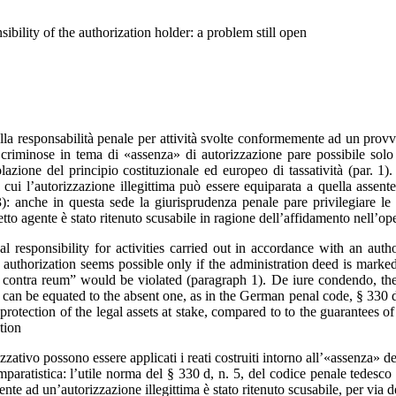
ibility of the authorization holder: a problem still open
lla responsabilità penale per attività svolte conformemente ad un provv
ie criminose in tema di «assenza» di autorizzazione pare possibile so
olazione del principio costituzionale ed europeo di tassatività (par. 1
cui l’autorizzazione illegittima può essere equiparata a quella assent
): anche in questa sede la giurisprudenza penale pare privilegiare le i
to agente è stato ritenuto scusabile in ragione dell’affidamento nell’ope
responsibility for activities carried out in accordance with an autho
f authorization seems possible only if the administration deed is marked
 contra reum” would be violated (paragraph 1). De iure condendo, the
n can be equated to the absent one, as in the German penal code, § 330 d,
 protection of the legal assets at stake, compared to to the guarantees of
tion
ativo possono essere applicati i reati costruiti intorno all’«assenza» dell
paratistica: l’utile norma del § 330 d, n. 5, del codice penale tedesco 
e ad un’autorizzazione illegittima è stato ritenuto scusabile, per via d