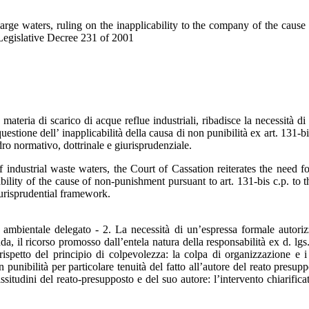
rge waters, ruling on the inapplicability to the company of the cause 
o Legislative Decree 231 of 2001
teria di scarico di acque reflue industriali, ribadisce la necessità di
estione dell’ inapplicabilità della causa di non punibilità ex art. 131-bis
dro normativo, dottrinale e giurisprudenziale.
industrial waste waters, the Court of Cassation reiterates the need fo
ability of the cause of non-punishment pursuant to art. 131-bis c.p. to
 jurisprudential framework.
 ambientale delegato - 2. La necessità di un’espressa formale autoriz
, il ricorso promosso dall’entela natura della responsabilità ex d. lgs.
 il rispetto del principio di colpevolezza: la colpa di organizzazione 
n punibilità per particolare tenuità del fatto all’autore del reato presu
issitudini del reato-presupposto e del suo autore: l’intervento chiarifi