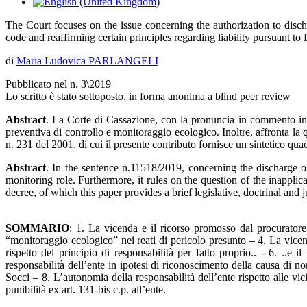
The Court focuses on the issue concerning the authorization to discha
code and reaffirming certain principles regarding liability pursuant t
di
Maria Ludovica PARLANGELI
Pubblicato nel n. 3\2019
Lo scritto è stato sottoposto, in forma anonima a blind peer review
Abstract
. La Corte di Cassazione, con la pronuncia in commento in ma
preventiva di controllo e monitoraggio ecologico. Inoltre, affronta la qu
n. 231 del 2001, di cui il presente contributo fornisce un sintetico qua
Abstract
. In the sentence n.11518/2019, concerning the discharge of 
monitoring role. Furthermore, it rules on the question of the inapplic
decree, of which this paper provides a brief legislative, doctrinal and
SOMMARIO
: 1. La vicenda e il ricorso promosso dal procuratore
“monitoraggio ecologico” nei reati di pericolo presunto – 4. La vicenda
rispetto del principio di responsabilità per fatto proprio.. - 6. ..e
responsabilità dell’ente in ipotesi di riconoscimento della causa di no
Socci – 8. L’autonomia della responsabilità dell’ente rispetto alle vic
punibilità ex art. 131-bis c.p. all’ente.