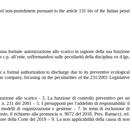
of non-punishment pursuant to the article 131 bis of the Italian penal
 una formale autorizzazione allo scarico in ragione della sua funzione
 c.p. all’ente, soffermandosi sulle peculiarità della disciplina ex d.lgs.
r a formal authorization to discharge due to its preventive ecological
 the company, focusing on the peculiarities of the 231/2001 Legislative
zazione allo scarico - 3. La funzione di controllo preventivo per un
 n. 231 del 2001 – 5. I presupposti per l’addebito di responsabilità: il
e i modelli di organizzazione e gestione – 7. In tema di esclusione di
pposto, il richiamo alla pronuncia n. 9072 del 2018, Pres. Ramacci, rel.
catore della Corte del 2019 – 9. La non applicabilità della causa di non