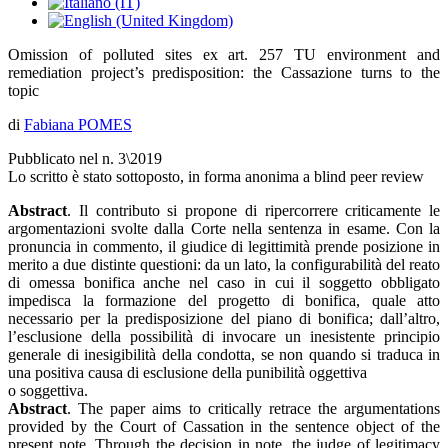
Omission of polluted sites ex art. 257 TU environment and
remediation project’s predisposition: the Cassazione turns to the
topic
di
Fabiana POMES
Pubblicato nel n. 3\2019
Lo scritto è stato sottoposto, in forma anonima a blind peer review
Abstract
. Il contributo si propone di ripercorrere criticamente le
argomentazioni svolte dalla Corte nella sentenza in esame. Con la
pronuncia in commento, il giudice di legittimità prende posizione in
merito a due distinte questioni: da un lato, la configurabilità del reato
di omessa bonifica anche nel caso in cui il soggetto obbligato
impedisca la formazione del progetto di bonifica, quale atto
necessario per la predisposizione del piano di bonifica; dall’altro,
l’esclusione della possibilità di invocare un inesistente principio
generale di inesigibilità della condotta, se non quando si traduca in
una positiva causa di esclusione della punibilità oggettiva
o soggettiva.
Abstract
. The paper aims to critically retrace the argumentations
provided by the Court of Cassation in the sentence object of the
present note. Through the decision in note, the judge of legitimacy