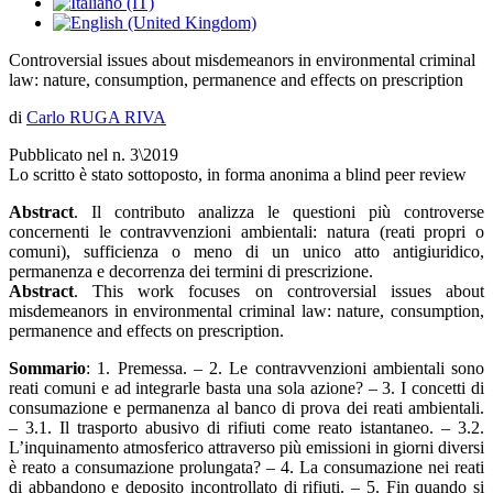
Controversial issues about misdemeanors in environmental criminal
law: nature, consumption, permanence and effects on prescription
di
Carlo RUGA RIVA
Pubblicato nel n. 3\2019
Lo scritto è stato sottoposto, in forma anonima a blind peer review
Abstract
. Il contributo analizza le questioni più controverse
concernenti le contravvenzioni ambientali: natura (reati propri o
comuni), sufficienza o meno di un unico atto antigiuridico,
permanenza e decorrenza dei termini di prescrizione.
Abstract
. This work focuses on controversial issues about
misdemeanors in environmental criminal law: nature, consumption,
permanence and effects on prescription.
Sommario
: 1. Premessa. – 2. Le contravvenzioni ambientali sono
reati comuni e ad integrarle basta una sola azione? – 3. I concetti di
consumazione e permanenza al banco di prova dei reati ambientali.
– 3.1. Il trasporto abusivo di rifiuti come reato istantaneo. – 3.2.
L’inquinamento atmosferico attraverso più emissioni in giorni diversi
è reato a consumazione prolungata? – 4. La consumazione nei reati
di abbandono e deposito incontrollato di rifiuti. – 5. Fin quando si