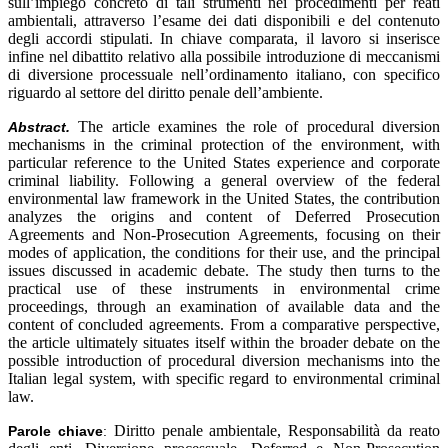
sull’impiego concreto di tali strumenti nei procedimenti per reati
ambientali, attraverso l’esame dei dati disponibili e del contenuto
degli accordi stipulati. In chiave comparata, il lavoro si inserisce
infine nel dibattito relativo alla possibile introduzione di meccanismi
di diversione processuale nell’ordinamento italiano, con specifico
riguardo al settore del diritto penale dell’ambiente.
The article examines the role of procedural diversion
Abstract.
mechanisms in the criminal protection of the environment, with
particular reference to the United States experience and corporate
criminal liability. Following a general overview of the federal
environmental law framework in the United States, the contribution
analyzes the origins and content of Deferred Prosecution
Agreements and Non-Prosecution Agreements, focusing on their
modes of application, the conditions for their use, and the principal
issues discussed in academic debate. The study then turns to the
practical use of these instruments in environmental crime
proceedings, through an examination of available data and the
content of concluded agreements. From a comparative perspective,
the article ultimately situates itself within the broader debate on the
possible introduction of procedural diversion mechanisms into the
Italian legal system, with specific regard to environmental criminal
law.
Diritto penale ambientale, Responsabilità da reato
Parole chiave
: