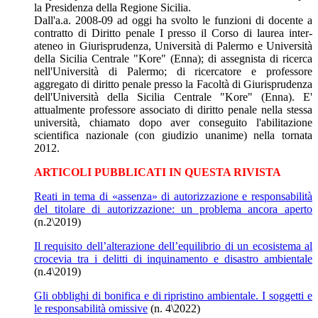
la Presidenza della Regione Sicilia.
Dall'a.a. 2008-09 ad oggi ha svolto le funzioni di docente a
contratto di Diritto penale I presso il Corso di laurea inter-
ateneo in Giurisprudenza, Università di Palermo e Università
della Sicilia Centrale "Kore" (Enna); di assegnista di ricerca
nell'Università di Palermo; di ricercatore e professore
aggregato di diritto penale presso la Facoltà di Giurisprudenza
dell'Università della Sicilia Centrale "Kore" (Enna). E'
attualmente professore associato di diritto penale nella stessa
università, chiamato dopo aver conseguito l'abilitazione
scientifica nazionale (con giudizio unanime) nella tornata
2012.
ARTICOLI PUBBLICATI IN QUESTA RIVISTA
Reati in tema di «assenza» di autorizzazione e responsabilità
del titolare di autorizzazione: un problema ancora aperto
(n.2\2019)
Il requisito dell’alterazione dell’equilibrio di un ecosistema al
crocevia tra i delitti di inquinamento e disastro ambientale
(n.4\2019)
Gli obblighi di bonifica e di ripristino ambientale. I soggetti e
le responsabilità omissive
(n. 4\2022)