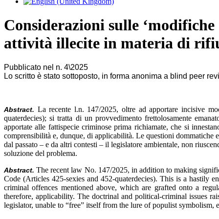
Considerazioni sulle ‘modifiche a
attività illecite in materia di rifi
Pubblicato nel n. 4\2025
Lo scritto è stato sottoposto, in forma anonima a blind peer re
La recente l.n. 147/2025, oltre ad apportare incisive m
Abstract.
quaterdecies); si tratta di un provvedimento frettolosamente emanat
apportate alle fattispecie criminose prima richiamate, che si innesta
comprensibilità e, dunque, di applicabilità. Le questioni dommatiche
dal passato – e da altri contesti – il legislatore ambientale, non riusc
soluzione del problema.
The recent law No. 147/2025, in addition to making signif
Abstract.
Code (Articles 425-sexies and 452-quaterdecies). This is a hastily e
criminal offences mentioned above, which are grafted onto a regu
therefore, applicability. The doctrinal and political-criminal issues
legislator, unable to “free” itself from the lure of populist symbolism,