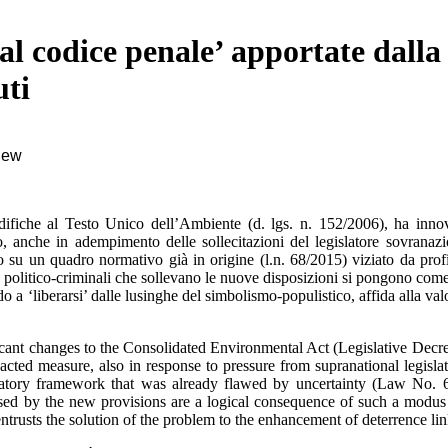
l codice penale’ apportate dalla l
uti
view
odifiche al Testo Unico dell’Ambiente (d. lgs. n. 152/2006), ha inn
o, anche in adempimento delle sollecitazioni del legislatore sovranazi
no su un quadro normativo già in origine (l.n. 68/2015) viziato da profi
 e politico-criminali che sollevano le nuove disposizioni si pongono co
endo a ‘liberarsi’ dalle lusinghe del simbolismo-populistico, affida alla v
icant changes to the Consolidated Environmental Act (Legislative Decre
nacted measure, also in response to pressure from supranational legisl
latory framework that was already flawed by uncertainty (Law No. 6
 raised by the new provisions are a logical consequence of such a modu
 entrusts the solution of the problem to the enhancement of deterrence lin