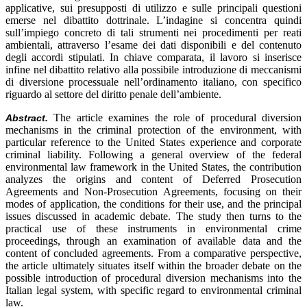
applicative, sui presupposti di utilizzo e sulle principali questioni
emerse nel dibattito dottrinale. L’indagine si concentra quindi
sull’impiego concreto di tali strumenti nei procedimenti per reati
ambientali, attraverso l’esame dei dati disponibili e del contenuto
degli accordi stipulati. In chiave comparata, il lavoro si inserisce
infine nel dibattito relativo alla possibile introduzione di meccanismi
di diversione processuale nell’ordinamento italiano, con specifico
riguardo al settore del diritto penale dell’ambiente.
The article examines the role of procedural diversion
Abstract.
mechanisms in the criminal protection of the environment, with
particular reference to the United States experience and corporate
criminal liability. Following a general overview of the federal
environmental law framework in the United States, the contribution
analyzes the origins and content of Deferred Prosecution
Agreements and Non-Prosecution Agreements, focusing on their
modes of application, the conditions for their use, and the principal
issues discussed in academic debate. The study then turns to the
practical use of these instruments in environmental crime
proceedings, through an examination of available data and the
content of concluded agreements. From a comparative perspective,
the article ultimately situates itself within the broader debate on the
possible introduction of procedural diversion mechanisms into the
Italian legal system, with specific regard to environmental criminal
law.