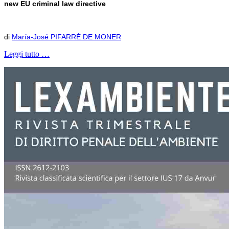
new EU criminal law directive
di
María-José PIFARRÉ DE MONER
Leggi tutto …