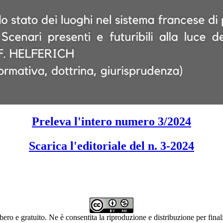
Preleva l'intero numero 3/2024
Scarica l'editoriale del n. 3-2024
ibero e gratuito. Ne è consentita la riproduzione e distribuzione per fina